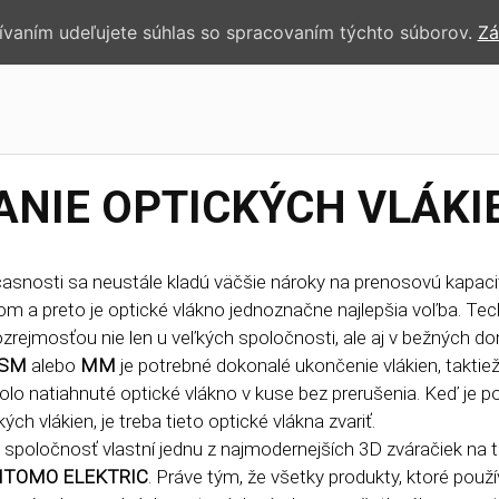
žívaním udeľujete súhlas so spracovaním týchto súborov.
Zá
ANIE OPTICKÝCH VLÁKI
asnosti sa neustále kladú väčšie nároky na prenosovú kapacit
om a preto je optické vlákno jednoznačne najlepšia voľba. Tec
rejmosťou nie len u veľkých spoločnosti, ale aj v bežných domá
SM
alebo
MM
je potrebné dokonalé ukončenie vlákien, taktie
olo natiahnuté optické vlákno v kuse bez prerušenia. Keď je pot
ých vlákien, je treba tieto optické vlákna zvariť.
spoločnosť vlastní jednu z najmodernejších 3D zváračiek na
ITOMO ELEKTRIC
. Práve tým, že všetky produkty, ktoré po