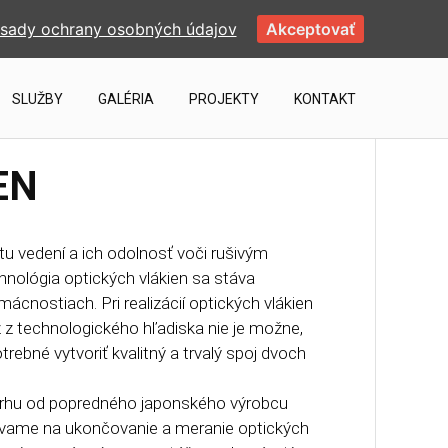
sady ochrany osobných údajov
Akceptovať
SLUŽBY
GALÉRIA
PROJEKTY
KONTAKT
EN
u vedení a ich odolnosť voči rušivým
hnológia optických vlákien sa stáva
cnostiach. Pri realizácií optických vlákien
ž z technologického hľadiska nie je možne,
rebné vytvoriť kvalitný a trvalý spoj dvoch
 trhu od popredného japonského výrobcu
užívame na ukončovanie a meranie optických