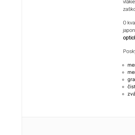
vláki
zaško
O kva
japon
optic
Posk
mer
me
gra
čis
zvá