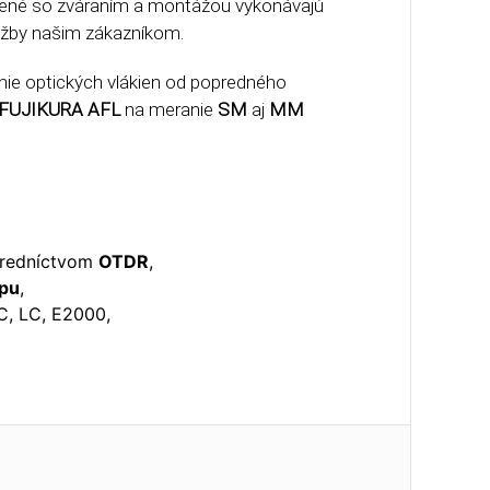
ojené so zváraním a montážou vykonávajú
lužby našim zákazníkom.
anie optických vlákien od popredného
FUJIKURA AFL
na meranie
SM
aj
MM
redníctvom
OTDR
,
pu
,
C, LC, E2000,