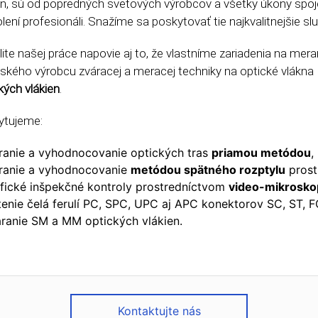
en, sú od popredných svetových výrobcov a všetky úkony sp
lení profesionáli. Snažíme sa poskytovať tie najkvalitnejšie s
lite našej práce napovie aj to, že vlastníme zariadenia na mer
ského výrobcu zváracej a meracej techniky na optické vlákna
kých vlákien
.
ytujeme:
anie a vyhodnocovanie optických tras
priamou metódou
,
ranie a vyhodnocovanie
metódou spätného rozptylu
prost
fické inšpekčné kontroly prostredníctvom
video-mikrosko
tenie čelá ferulí PC, SPC, UPC aj APC konektorov SC, ST, F
ranie SM a MM optických vlákien.
Kontaktujte nás