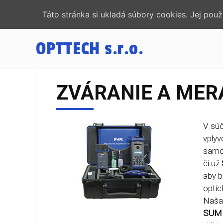
Táto stránka si ukladá súbory cookies. Jej pou
OPTTECH
s.r.o.
ZVÁRANIE A MER
V súč
vplyv
samoz
či už
aby b
optick
Naša 
SUM