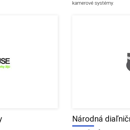
kamerové systémy.
y
Národná diaľnič