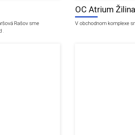
OC Atrium Žilin
Maršová Rašov sme
V obchodnom komplexe sme
 .