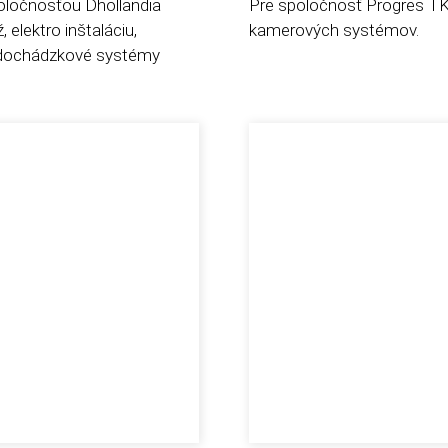
oločnosťou Dhollandia
Pre spoločnosť Progres TK
elektro inštaláciu,
kamerových systémov.
 dochádzkové systémy