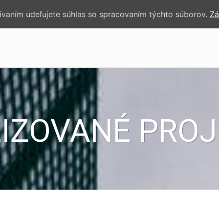
žívaním udeľujete súhlas so spracovaním týchto súborov.
Zá
IZOVANÉ PRO