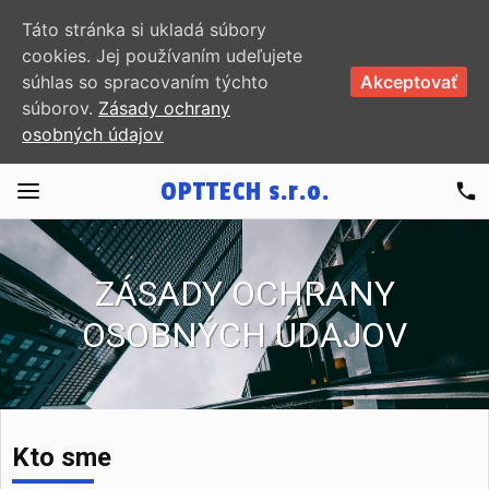
Táto stránka si ukladá súbory
cookies. Jej používaním udeľujete
súhlas so spracovaním týchto
Akceptovať
súborov.
Zásady ochrany
osobných údajov
OPTTECH
s.r.o.
phone
ZÁSADY OCHRANY
OSOBNÝCH ÚDAJOV
Kto sme