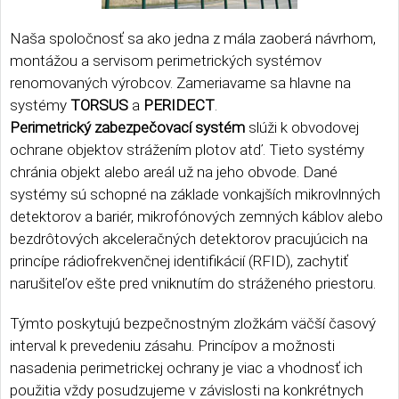
Naša spoločnosť sa ako jedna z mála zaoberá návrhom,
montážou a servisom perimetrických systémov
renomovaných výrobcov. Zameriavame sa hlavne na
systémy
TORSUS
a
PERIDECT
.
Perimetrický zabezpečovací systém
slúži k obvodovej
ochrane objektov strážením plotov atď. Tieto systémy
chránia objekt alebo areál už na jeho obvode. Dané
systémy sú schopné na základe vonkajších mikrovlnných
detektorov a bariér, mikrofónových zemných káblov alebo
bezdrôtových akceleračných detektorov pracujúcich na
princípe rádiofrekvenčnej identifikácií (RFID), zachytiť
narušiteľov ešte pred vniknutím do stráženého priestoru.
Týmto poskytujú bezpečnostným zložkám väčší časový
interval k prevedeniu zásahu. Princípov a možnosti
nasadenia perimetrickej ochrany je viac a vhodnosť ich
použitia vždy posudzujeme v závislosti na konkrétnych