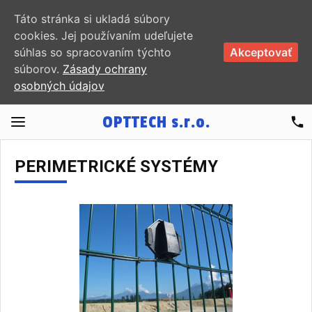
Táto stránka si ukladá súbory
cookies. Jej používaním udeľujete
súhlas so spracovaním týchto
Akceptovať
súborov.
Zásady ochrany
osobných údajov
OPTTECH
s.r.o.
phone
PERIMETRICKÉ SYSTÉMY