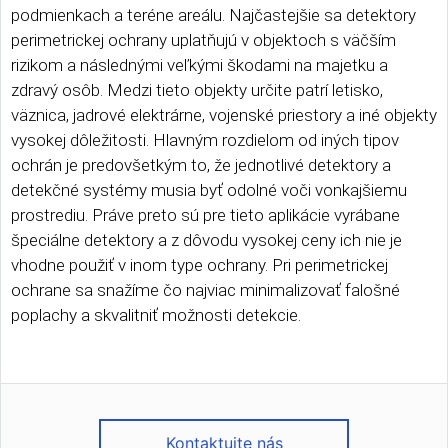
podmienkach a teréne areálu. Najčastejšie sa detektory
perimetrickej ochrany uplatňujú v objektoch s väčším
rizikom a následnými veľkými škodami na majetku a
zdravý osôb. Medzi tieto objekty určite patrí letisko,
väznica, jadrové elektrárne, vojenské priestory a iné objekty
vysokej dôležitosti. Hlavným rozdielom od iných tipov
ochrán je predovšetkým to, že jednotlivé detektory a
detekčné systémy musia byť odolné voči vonkajšiemu
prostrediu. Práve preto sú pre tieto aplikácie vyrábane
špeciálne detektory a z dôvodu vysokej ceny ich nie je
vhodne použiť v inom type ochrany. Pri perimetrickej
ochrane sa snažíme čo najviac minimalizovať falošné
poplachy a skvalitniť možnosti detekcie.
Kontaktujte nás