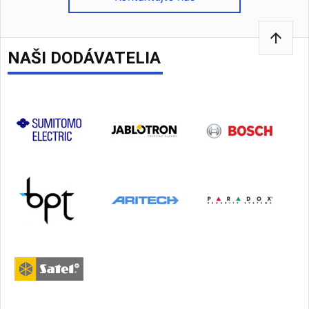
arrow_upward
NAŠI DODÁVATELIA